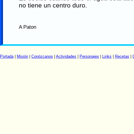
no tiene un centro duro.
A Paton
Portada
|
Misión
|
Conózcanos
|
Actividades
|
Personajes
|
Links
|
Recetas
|