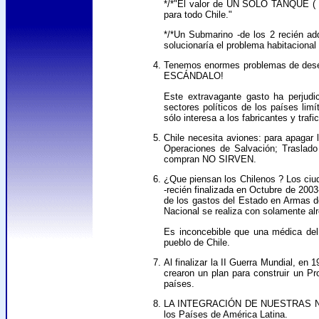
*/*"El valor de UN SOLO TANQUE ( El 
para todo Chile."
*/*Un Submarino -de los 2 recién ad
solucionaría el problema habitaciona
Tenemos enormes problemas de desem
ESCÁNDALO!
Este extravagante gasto ha perjud
sectores políticos de los países li
sólo interesa a los fabricantes y traf
Chile necesita aviones: para apagar
Operaciones de Salvación; Traslado
compran NO SIRVEN.
¿Que piensan los Chilenos ? Los ciud
-recién finalizada en Octubre de 2003
de los gastos del Estado en Armas d
Nacional se realiza con solamente al
Es inconcebible que una médica del 
pueblo de Chile.
Al finalizar la II Guerra Mundial, en
crearon un plan para construir un P
países.
LA INTEGRACIÓN DE NUESTRAS NACIONE
los Países de América Latina.