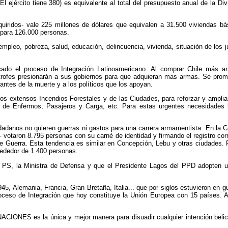
ejército tiene 380) es equivalente al total del presupuesto anual de la Div
quiridos- vale 225 millones de dólares que equivalen a 31.500 viviendas b
l para 126.000 personas.
pleo, pobreza, salud, educación, delincuencia, vivienda, situación de l
icado el proceso de Integración Latinoamericano. Al comprar Chile más 
mítrofes presionarán a sus gobiernos para que adquieran mas armas. Se prom
icantes de la muerte y a los políticos que los apoyan.
 los extensos Incendios Forestales y de las Ciudades, para reforzar y amp
 de Enfermos, Pasajeros y Carga, etc. Para estas urgentes necesidades 
adanos no quieren guerras ni gastos para una carrera armamentista. En la C
- votaron 8.795 personas con su carné de identidad y firmando el registro co
e Guerra. Esta tendencia es similar en Concepción, Lebu y otras ciudades.
rededor de 1.400 personas.
PS, la Ministra de Defensa y que el Presidente Lagos del PPD adopten una
 1945, Alemania, Francia, Gran Bretaña, Italia... que por siglos estuvieron en 
roceso de Integración que hoy constituye la Unión Europea con 15 países. 
S es la única y mejor manera para disuadir cualquier intención belicist